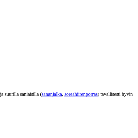
ja suurilla saniaisilla (
sananjalka
,
soreahiirenporras
) tavallisesti hyvin