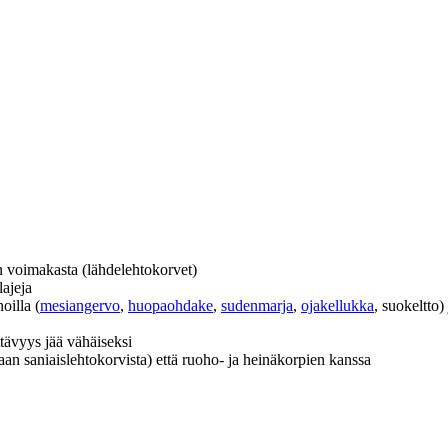
ein voimakasta (lähdelehtokorvet)
lajeja
oilla (
mesiangervo
,
huopaohdake
,
sudenmarja
,
ojakellukka
, suokeltto) 
tävyys jää vähäiseksi
taan saniaislehtokorvista) että ruoho- ja heinäkorpien kanssa