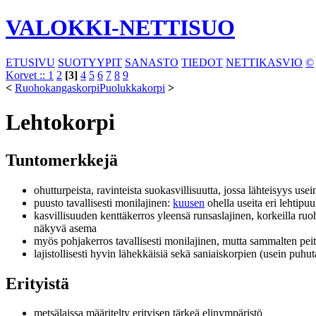
VALOKKI-NETTISUO
ETUSIVU
SUOTYYPIT
SANASTO
TIEDOT
NETTIKASVIO
©
Korvet ::
1
2
[3]
4
5
6
7
8
9
<
Ruohokangaskorpi
Puolukkakorpi
>
Lehtokorpi
Tuntomerkkejä
ohutturpeista, ravinteista suokasvillisuutta, jossa lähteisyys us
puusto tavallisesti monilajinen:
kuusen
ohella useita eri lehtipuu
kasvillisuuden kenttäkerros yleensä runsaslajinen, korkeilla ruoh
näkyvä asema
myös pohjakerros tavallisesti monilajinen, mutta sammalten peit
lajistollisesti hyvin lähekkäisiä sekä saniaiskorpien (usein puhu
Erityistä
metsälaissa määritelty erityisen tärkeä elinympäristö