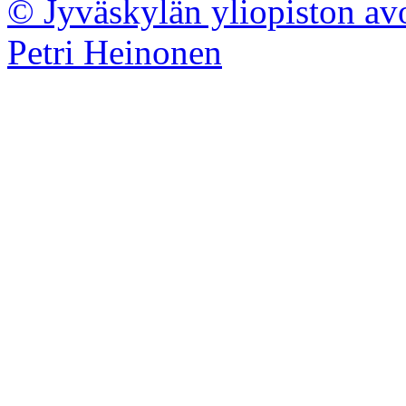
© Jyväskylän yliopiston av
Petri Heinonen