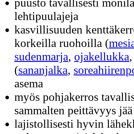
puusto tavallisesti monil
lehtipuulajeja
kasvillisuuden kenttäkerr
korkeilla ruohoilla (
mesi
sudenmarja
,
ojakellukka
,
(
sananjalka
,
soreahiirenp
asema
myös pohjakerros tavallis
sammalten peittävyys jää
lajistollisesti hyvin lähe