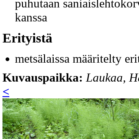
puhutaan saniaislehtokorv
kanssa
Erityistä
metsälaissa määritelty er
Kuvauspaikka:
Laukaa, Ha
<