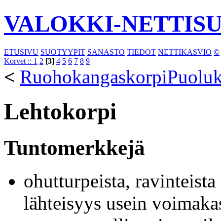
VALOKKI-NETTIS
ETUSIVU
SUOTYYPIT
SANASTO
TIEDOT
NETTIKASVIO
©
Korvet ::
1
2
[3]
4
5
6
7
8
9
<
Ruohokangaskorpi
Puoluk
Lehtokorpi
Tuntomerkkejä
ohutturpeista, ravinteista
lähteisyys usein voimaka