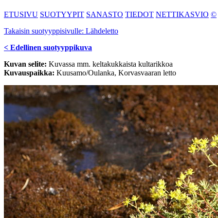
ETUSIVU
SUOTYYPIT
SANASTO
TIEDOT
NETTIKASVIO
©
Takaisin suotyyppisivulle: Lähdeletto
< Edellinen suotyyppikuva
Kuvan selite:
Kuvassa mm. keltakukkaista kultarikkoa
Kuvauspaikka:
Kuusamo/Oulanka, Korvasvaaran letto