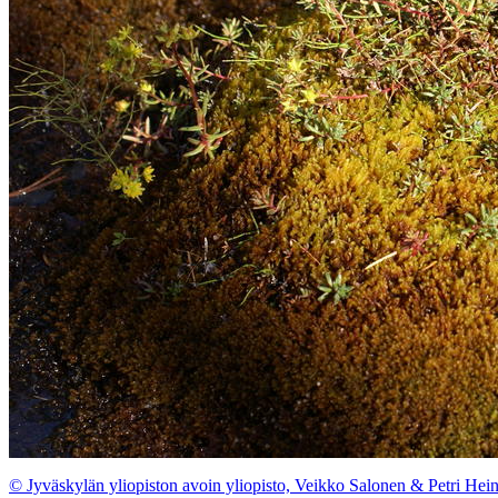
© Jyväskylän yliopiston avoin yliopisto, Veikko Salonen & Petri Hei