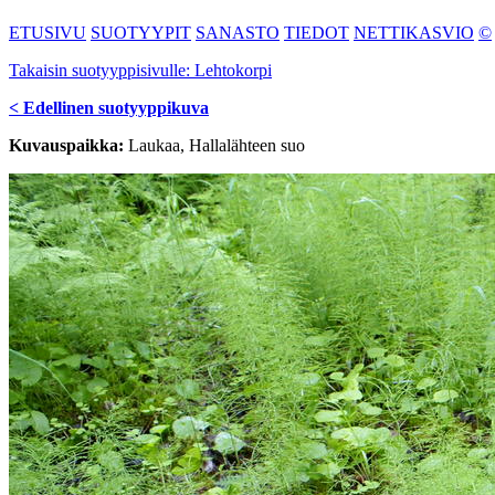
ETUSIVU
SUOTYYPIT
SANASTO
TIEDOT
NETTIKASVIO
©
Takaisin suotyyppisivulle: Lehtokorpi
< Edellinen suotyyppikuva
Kuvauspaikka:
Laukaa, Hallalähteen suo