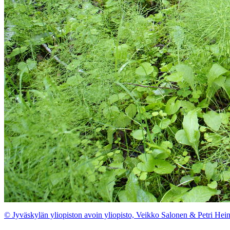
© Jyväskylän yliopiston avoin yliopisto, Veikko Salonen & Petri Hei