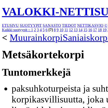
VALOKKI-NETTIS
ETUSIVU
SUOTYYPIT
SANASTO
TIEDOT
NETTIKASVIO
©
Kaikki suotyypit ::
1
2
3
4
5
6
[7]
8
9
10
11
12
13
14
15
16
17
18
19
<
Muurainkorpi
Saniaiskorp
Metsäkortekorpi
Tuntomerkkejä
paksuhkoturpeista ja suh
korpikasvillisuutta, joka