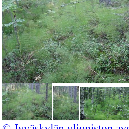
© Jyväskylän yliopiston av