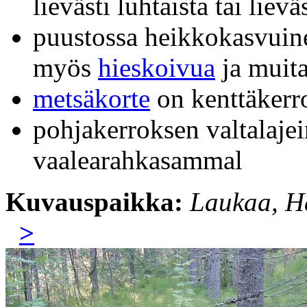
lievästi luhtaista tai lievä
puustossa heikkokasvui
myös
hieskoivua
ja muita
metsäkorte
on kenttäkerro
pohjakerroksen valtalaje
vaalearahkasammal
Kuvauspaikka:
Laukaa, Ha
>