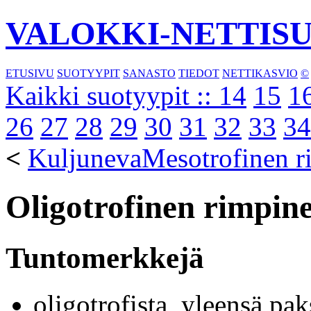
VALOKKI-NETTIS
ETUSIVU
SUOTYYPIT
SANASTO
TIEDOT
NETTIKASVIO
©
Kaikki suotyypit ::
14
15
1
26
27
28
29
30
31
32
33
34
<
Kuljuneva
Mesotrofinen r
Oligotrofinen rimpin
Tuntomerkkejä
oligotrofista, yleensä pak