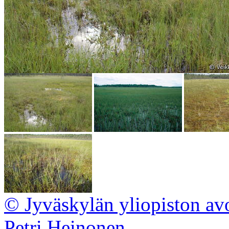
© Jyväskylän yliopiston av
Petri Heinonen