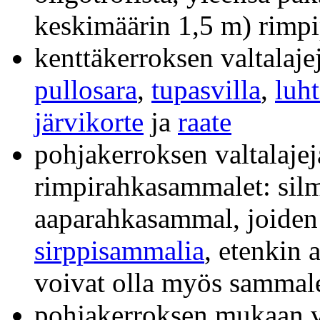
keskimäärin 1,5 m) rimpip
kenttäkerroksen valtalaje
pullosara
,
tupasvilla
,
luht
järvikorte
ja
raate
pohjakerroksen valtalajeja
rimpirahkasammalet: silmä
aaparahkasammal, joiden 
sirppisammalia
, etenkin
voivat olla myös sammal
pohjakerroksen mukaan v