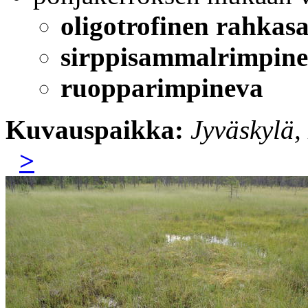
oligotrofinen rahka
sirppisammalrimpin
ruopparimpineva
Kuvauspaikka:
Jyväskylä
>