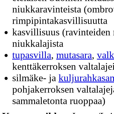
niukkaravinteista (ombrot
rimpipintakasvillisuutta
kasvillisuus (ravinteide
niukkalajista
tupasvilla
,
mutasara
,
valk
kenttäkerroksen valtalaje
silmäke- ja
kuljurahkasa
pohjakerroksen valtalajej
sammaletonta ruoppaa)