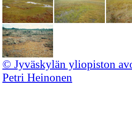
© Jyväskylän yliopiston av
Petri Heinonen