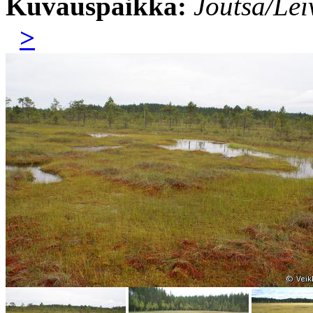
Kuvauspaikka:
Joutsa/Le
>