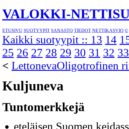
VALOKKI-NETTIS
ETUSIVU
SUOTYYPIT
SANASTO
TIEDOT
NETTIKASVIO
©
Kaikki suotyypit ::
13
14
1
25
26
27
28
29
30
31
32
33
<
Lettoneva
Oligotrofinen r
Kuljuneva
Tuntomerkkejä
eteläisen Suomen keidass