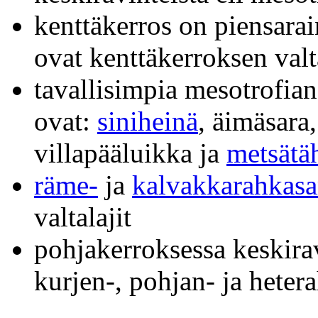
kenttäkerros on piensara
ovat kenttäkerroksen valta
tavallisimpia mesotrofian
ovat:
siniheinä
, äimäsara
villapääluikka ja
metsätäh
räme-
ja
kalvakkarahkas
valtalajit
pohjakerroksessa keskirav
kurjen-, pohjan- ja hete