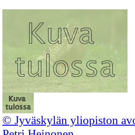
© Jyväskylän yliopiston av
Petri Heinonen