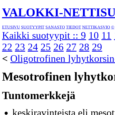
VALOKKI-NETTIS
ETUSIVU
SUOTYYPIT
SANASTO
TIEDOT
NETTIKASVIO
©
Kaikki suotyypit ::
9
10
11
22
23
24
25
26
27
28
29
<
Oligotrofinen lyhytkorsi
Mesotrofinen lyhytko
Tuntomerkkejä
keskiravinteista eli mesot