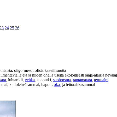
23
24
25
26
pintaista, oligo-mesotrofista kasvillisuutta
a ilmentäviä lajeja ja niiden ohella useita ekologisesti laaja-alaisia nevala
sara
, luhtarölli,
vehka
, suoputki,
suohorsma
,
rantamatara
,
terttualpi
mmal, kiiltolehväsammal, hapra-,
oka-
ja lettorahkasammal