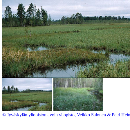
© Jyväskylän yliopiston avoin yliopisto, Veikko Salonen & Petri Hei