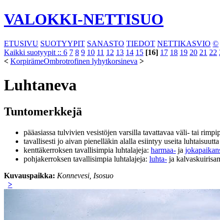
VALOKKI-NETTISUO
ETUSIVU
SUOTYYPIT
SANASTO
TIEDOT
NETTIKASVIO
©
Kaikki suotyypit ::
6
7
8
9
10
11
12
13
14
15
[16]
17
18
19
20
21
22
<
Korpiräme
Ombrotrofinen lyhytkorsineva
>
Luhtaneva
Tuntomerkkejä
pääasiassa tulvivien vesistöjen varsilla tavattavaa väli- tai rimpi
tavallisesti jo aivan pienelläkin alalla esiintyy useita luhtaisuutt
kenttäkerroksen tavallisimpia luhtalajeja:
harmaa-
ja
jokapaikan
pohjakerroksen tavallisimpia luhtalajeja:
luhta-
ja kalvaskuirisa
Kuvauspaikka:
Konnevesi, Isosuo
>